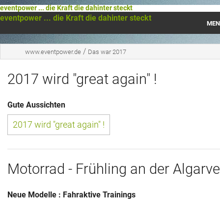
eventpower ... die Kraft die dahinter steckt
eventpower ... die Kraft die dahinter steckt
MEN
Startseite
/
www.eventpower.de
Das war 2017
Das war 2023
2017 wird "great again" !
Das war 2021
Gute Aussichten
Das war 2020
2017 wird "great again" !
Das war 2019
Das war 2018
Motorrad - Frühling an der Algarve
Das war 2017
Neue Modelle : Fahraktive Trainings
Das war 2016