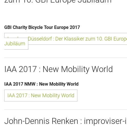
Historie + Gegenwart
Presse + Medien
GBI Charity Bicycle Tour Europe 2017
Images : ep Bildergalerien
London - Düsseldorf : Der Klassiker zum 10. GBI Europ
Jubiläum
Peter's "on-the-road" Tipps
Sprüche
IAA 2017 : New Mobility World
Ganz speziell
IAA 2017 NMW : New Mobility World
Impressum
IAA 2017 : New Mobility World
John-Dennis Renken : improviser-i