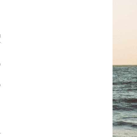
d
r
n
n
-