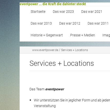
eventpower ... die Kraft die dahinter steckt
Startseite
Das war 2023
Das war 2021
Das war 2013
Das war 2012
Das war 2011
Historie + Gegenwart
Presse + Medien
Image
/
www.eventpower.de
Services + Locations
Services + Locations
Das Team
eventpower
Wir unterstützen Sie in jeglicher Form und ab jede
Veranstaltung