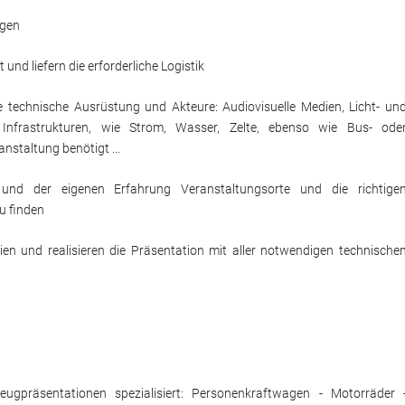
ngen
und liefern die erforderliche Logistik
iche technische Ausrüstung und Akteure: Audiovisuelle Medien, Licht- un
 Infrastrukturen, wie Strom, Wasser, Zelte, ebenso wie Bus- ode
nstaltung benötigt ...
nd der eigenen Erfahrung Veranstaltungsorte und die richtige
u finden
ien und realisieren die Präsentation mit aller notwendigen technische
eugpräsentationen spezialisiert: Personenkraftwagen - Motorräder 