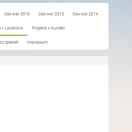
Das war 2016
Das war 2015
Das war 2014
s + Locations
Projekte + Kunden
z speziell
Impressum
r