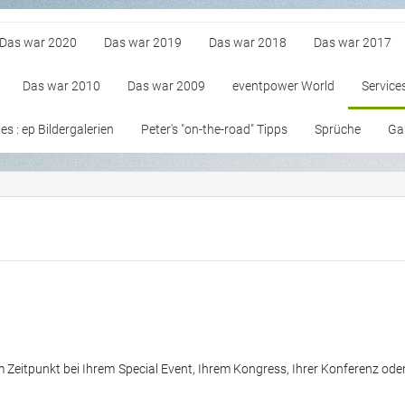
Das war 2020
Das war 2019
Das war 2018
Das war 2017
Das war 2010
Das war 2009
eventpower World
Service
s : ep Bildergalerien
Peter's "on-the-road" Tipps
Sprüche
Gan
m Zeitpunkt bei Ihrem Special Event, Ihrem Kongress, Ihrer Konferenz ode