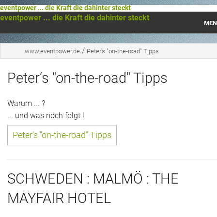
eventpower ... die Kraft die dahinter steckt
eventpower ... die Kraft die dahinter steckt
MEN
Startseite
/
www.eventpower.de
Peter's "on-the-road" Tipps
Das war 2023
Peter‘s "on-the-road" Tipps
Das war 2021
Warum ... ?
Das war 2020
... und was noch folgt !
Peter‘s "on-the-road" Tipps
Das war 2019
Das war 2018
SCHWEDEN : MALMÖ : THE
Das war 2017
MAYFAIR HOTEL
Das war 2016