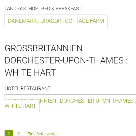
LANDGASTHOF : BED & BREAKFAST
Historie + Gegenwart
DÄNEMARK : DRAGÖR : COTTAGE FARM
Presse + Medien
Images : ep Bildergalerien
GROSSBRITANNIEN :
Peter's "on-the-road" Tipps
DORCHESTER-UPON-THAMES :
Sprüche
WHITE HART
Ganz speziell
HOTEL RESTAURANT
Impressum
GROSSBRITANNIEN : DORCHESTER-UPON-THAMES :
WHITE HART
1
2
Eine Seite weiter