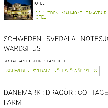
HOTEL
Das war 2015
SCHWEDEN : MALMÖ : THE MAYFAIR
Das war 2014
HOTEL
Das war 2013
SCHWEDEN : SVEDALA : NÖTESJ
Das war 2012
WÄRDSHUS
Das war 2011
RESTAURANT + KLEINES LANDHOTEL
Das war 2010
SCHWEDEN : SVEDALA : NÖTESJÖ WÄRDSHUS
Das war 2009
eventpower World
DÄNEMARK : DRAGÖR : COTTAG
Services + Locations
FARM
Projekte + Kunden