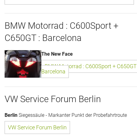
Historie + Gegenwart
BMW Motorrad : C600Sport +
Presse + Medien
C650GT : Barcelona
Images : ep Bildergalerien
The New Face
Peter's "on-the-road" Tipps
BMW Motorrad : C600Sport + C650GT 
Sprüche
Barcelona
Ganz speziell
VW Service Forum Berlin
Impressum
Berlin
Siegessäule - Markanter Punkt der Probefahrtroute
VW Service Forum Berlin