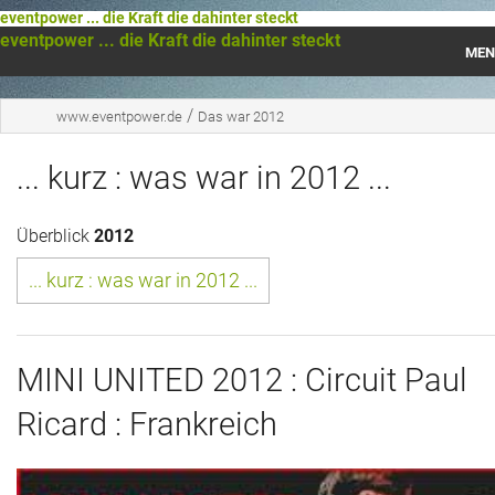
eventpower ... die Kraft die dahinter steckt
eventpower ... die Kraft die dahinter steckt
MEN
Startseite
/
www.eventpower.de
Das war 2012
Das war 2023
... kurz : was war in 2012 ...
Das war 2021
Überblick
2012
Das war 2020
... kurz : was war in 2012 ...
Das war 2019
Das war 2018
MINI UNITED 2012 : Circuit Paul
Das war 2017
Ricard : Frankreich
Das war 2016