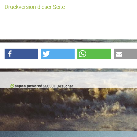
Druckversion dieser Seite
Historie + Gegenwart
Presse + Medien
Images : ep Bildergalerien
Peter's "on-the-road" Tipps
Sprüche
Ganz speziell
666301 Besucher
Impressum