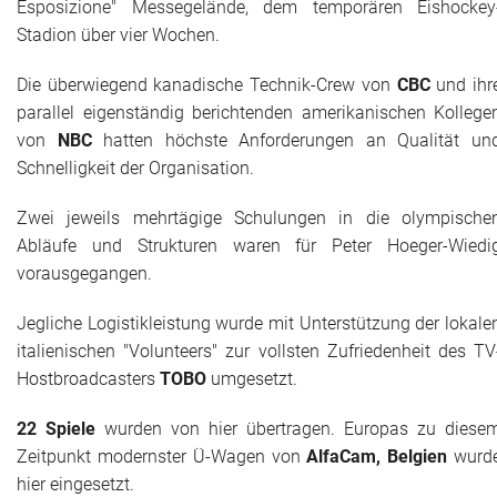
Esposizione" Messegelände, dem temporären Eishockey
Das war 2015
Stadion über vier Wochen.
Das war 2014
Die überwiegend kanadische Technik-Crew von
CBC
und ihr
parallel eigenständig berichtenden amerikanischen Kollege
Das war 2013
von
NBC
hatten höchste Anforderungen an Qualität un
Schnelligkeit der Organisation.
Das war 2012
Zwei jeweils mehrtägige Schulungen in die olympische
Das war 2011
Abläufe und Strukturen waren für Peter Hoeger-Wiedi
vorausgegangen.
Das war 2010
Jegliche Logistikleistung wurde mit Unterstützung der lokale
Das war 2009
italienischen "Volunteers" zur vollsten Zufriedenheit des TV
Hostbroadcasters
TOBO
umgesetzt.
eventpower World
22 Spiele
wurden von hier übertragen. Europas zu diese
Services + Locations
Zeitpunkt modernster Ü-Wagen von
AlfaCam, Belgien
wurd
hier eingesetzt.
Projekte + Kunden