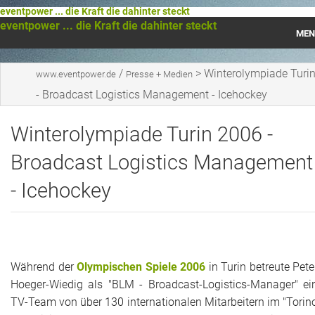
eventpower ... die Kraft die dahinter steckt
eventpower ... die Kraft die dahinter steckt
MEN
Startseite
/
>
Winterolympiade Turi
www.eventpower.de
Presse + Medien
- Broadcast Logistics Management - Icehockey
Das war 2023
Winterolympiade Turin 2006 -
Das war 2021
Broadcast Logistics Management
Das war 2020
- Icehockey
Das war 2019
Das war 2018
Das war 2017
Während der
Olympischen Spiele 2006
in Turin betreute Pete
Hoeger-Wiedig als "BLM - Broadcast-Logistics-Manager" ei
Das war 2016
TV-Team von über 130 internationalen Mitarbeitern im "Torin