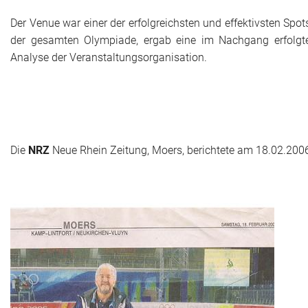
Der Venue war einer der erfolgreichsten und effektivsten Spot
Historie + Gegenwart
der gesamten Olympiade, ergab eine im Nachgang erfolgt
Analyse der Veranstaltungsorganisation.
Presse + Medien
Images : ep Bildergalerien
Peter's "on-the-road" Tipps
Die
NRZ
Neue Rhein Zeitung, Moers, berichtete am 18.02.200
Sprüche
Ganz speziell
Impressum