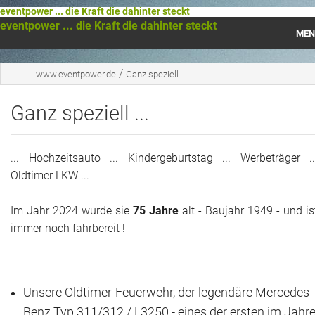
eventpower ... die Kraft die dahinter steckt
eventpower ... die Kraft die dahinter steckt
MEN
Startseite
/
www.eventpower.de
Ganz speziell
Das war 2023
Ganz speziell ...
Das war 2021
... Hochzeitsauto ... Kindergeburtstag ... Werbeträger ..
Das war 2020
Oldtimer LKW ...
Das war 2019
Im Jahr 2024 wurde sie
75 Jahre
alt - Baujahr 1949 - und is
immer noch fahrbereit !
Das war 2018
Das war 2017
Unsere Oldtimer-Feuerwehr, der legendäre Mercedes
Das war 2016
Benz Typ 311/312 / L3250 - eines der ersten im Jahr