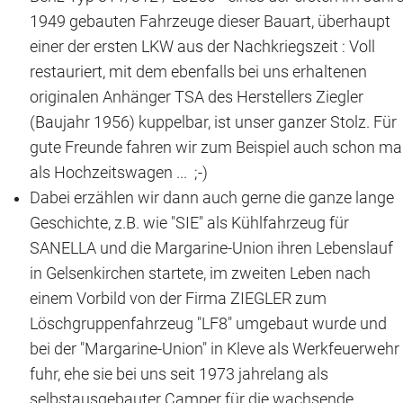
Das war 2015
1949 gebauten Fahrzeuge dieser Bauart, überhaupt
einer der ersten LKW aus der Nachkriegszeit : Voll
Das war 2014
restauriert, mit dem ebenfalls bei uns erhaltenen
originalen Anhänger TSA des Herstellers Ziegler
Das war 2013
(Baujahr 1956) kuppelbar, ist unser ganzer Stolz. Für
Das war 2012
gute Freunde fahren wir zum Beispiel auch schon ma
als Hochzeitswagen ... ;-)
Das war 2011
Dabei erzählen wir dann auch gerne die ganze lange
Geschichte, z.B. wie "SIE" als Kühlfahrzeug für
Das war 2010
SANELLA und die Margarine-Union ihren Lebenslauf
Das war 2009
in Gelsenkirchen startete, im zweiten Leben nach
einem Vorbild von der Firma ZIEGLER zum
eventpower World
Löschgruppenfahrzeug "LF8" umgebaut wurde und
bei der "Margarine-Union" in Kleve als Werkfeuerwehr
Services + Locations
fuhr, ehe sie bei uns seit 1973 jahrelang als
Projekte + Kunden
selbstausgebauter Camper für die wachsende