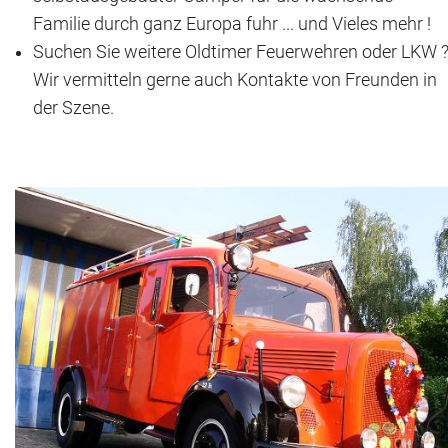
Familie durch ganz Europa fuhr ... und Vieles mehr !
Historie + Gegenwart
Suchen Sie weitere Oldtimer Feuerwehren oder LKW 
Wir vermitteln gerne auch Kontakte von Freunden in
Presse + Medien
der Szene.
Images : ep Bildergalerien
Peter's "on-the-road" Tipps
Sprüche
Ganz speziell
Impressum