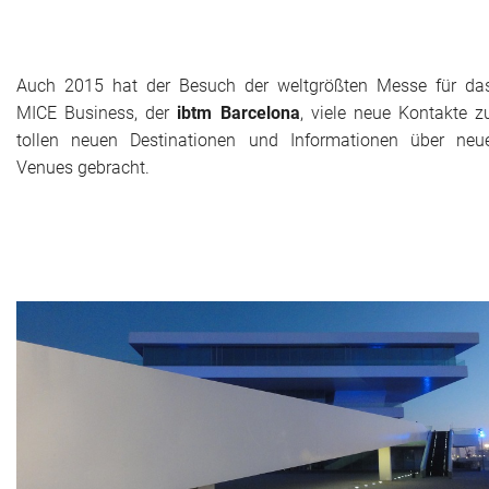
Das war 2015
Das war 2014
Auch 2015 hat der Besuch der weltgrößten Messe für da
MICE Business, der
ibtm Barcelona
, viele neue Kontakte z
Das war 2013
tollen neuen Destinationen und Informationen über neu
Venues gebracht.
Das war 2012
Das war 2011
Das war 2010
Das war 2009
eventpower World
Services + Locations
Projekte + Kunden