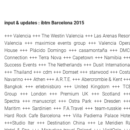
input & updates : ibtm Barcelona 2015
+++ Valencia +++ The Westin Valencia +++ Las Arenas Resor
Valencia +++ maximice events group +++ Valencia Oper
House +++ Plácido Domingo +++ casamontaña +++ DMC
Connection +++ Terra Nova +++ Capetown +++ Namibia ++
Success Events +++ The Netherlands +++ Dusit Internationa
+++ Thailand +++ cdm +++ Domset +++ starwood +++ Cost
Navarino +++ Athen +++ A.R.T.E. +++ Abercrombie & Kent ++
Bangkok +++ erlebnisbüro +++ United Kingdom +++ TC
Group +++ London +++ Premium UK +++ Scotland ++
Spectra +++ manuscript +++ Ostra Park +++ Dresden ++
Maritim +++ Sardinien +++ F.A.Travel +++ team-russkie ++
Hard Rock Cafe Barcelona +++ Villa Padierna Palace Hote
+++Studio Iter +++ Destination China +++ Le Meridien R