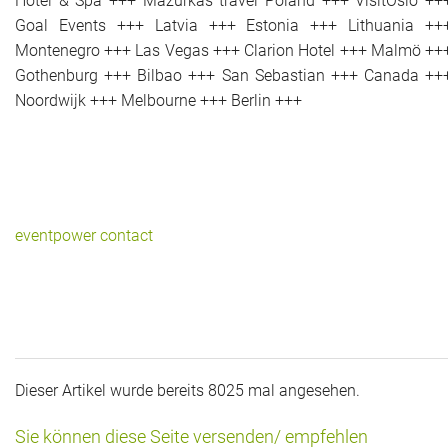
Hotel & Spa +++ Mazurkas travel Poland +++ VisitOslo ++
Goal Events +++ Latvia +++ Estonia +++ Lithuania ++
Montenegro +++ Las Vegas +++ Clarion Hotel +++ Malmö ++
Gothenburg +++ Bilbao +++ San Sebastian +++ Canada ++
Noordwijk +++ Melbourne +++ Berlin +++
eventpower contact
Dieser Artikel wurde bereits 8025 mal angesehen.
Sie können diese Seite versenden/ empfehlen