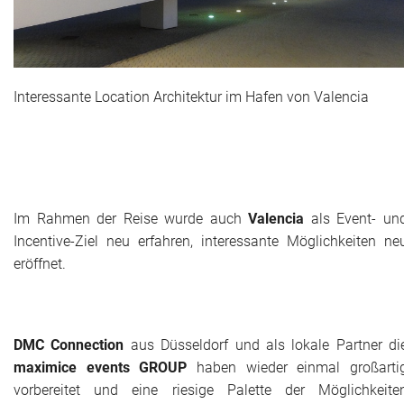
Historie + Gegenwart
Presse + Medien
Interessante Location Architektur im Hafen von Valencia
Images : ep Bildergalerien
Peter's "on-the-road" Tipps
Sprüche
Im Rahmen der Reise wurde auch
Valencia
als Event- un
Incentive-Ziel neu erfahren, interessante Möglichkeiten ne
Ganz speziell
eröffnet.
Impressum
DMC Connection
aus Düsseldorf und als lokale Partner di
maximice events GROUP
haben wieder einmal großarti
vorbereitet und eine riesige Palette der Möglichkeite