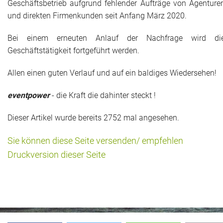
Geschäftsbetrieb aufgrund fehlender Aufträge von Agenture
Das war 2015
und direkten Firmenkunden seit Anfang März 2020.
Das war 2014
Bei einem erneuten Anlauf der Nachfrage wird di
Geschäftstätigkeit fortgeführt werden.
Das war 2013
Allen einen guten Verlauf und auf ein baldiges Wiedersehen!
Das war 2012
eventpower
- die Kraft die dahinter steckt !
Das war 2011
Dieser Artikel wurde bereits 2752 mal angesehen.
Das war 2010
Sie können diese Seite versenden/ empfehlen
Das war 2009
Druckversion dieser Seite
eventpower World
Services + Locations
Projekte + Kunden