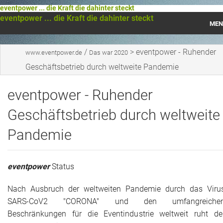
eventpower ... die Kraft die dahinter steckt
eventpower ... die Kraft die dahinter steckt
MEN
Startseite
/
>
eventpower - Ruhender
www.eventpower.de
Das war 2020
Geschäftsbetrieb durch weltweite Pandemie
Das war 2023
eventpower - Ruhender
Das war 2021
Geschäftsbetrieb durch weltweite
Das war 2020
Pandemie
Das war 2019
Das war 2018
eventpower
Status
Das war 2017
Nach Ausbruch der weltweiten Pandemie durch das Viru
SARS-CoV2 "CORONA" und den umfangreiche
Das war 2016
Beschränkungen für die Eventindustrie weltweit ruht de