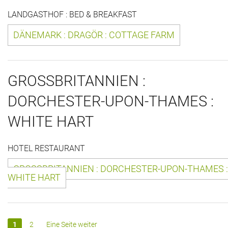
LANDGASTHOF : BED & BREAKFAST
Historie + Gegenwart
DÄNEMARK : DRAGÖR : COTTAGE FARM
Presse + Medien
Images : ep Bildergalerien
GROSSBRITANNIEN :
Peter's "on-the-road" Tipps
DORCHESTER-UPON-THAMES :
Sprüche
WHITE HART
Ganz speziell
HOTEL RESTAURANT
Impressum
GROSSBRITANNIEN : DORCHESTER-UPON-THAMES :
WHITE HART
1
2
Eine Seite weiter