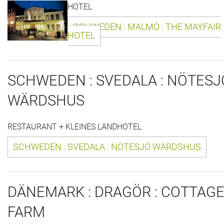
HOTEL
Das war 2015
SCHWEDEN : MALMÖ : THE MAYFAIR
Das war 2014
HOTEL
Das war 2013
SCHWEDEN : SVEDALA : NÖTESJ
Das war 2012
WÄRDSHUS
Das war 2011
RESTAURANT + KLEINES LANDHOTEL
Das war 2010
SCHWEDEN : SVEDALA : NÖTESJÖ WÄRDSHUS
Das war 2009
eventpower World
DÄNEMARK : DRAGÖR : COTTAG
Services + Locations
FARM
Projekte + Kunden