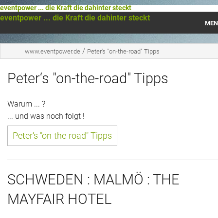
eventpower ... die Kraft die dahinter steckt
eventpower ... die Kraft die dahinter steckt
MEN
Startseite
/
www.eventpower.de
Peter's "on-the-road" Tipps
Das war 2023
Peter‘s "on-the-road" Tipps
Das war 2021
Warum ... ?
Das war 2020
... und was noch folgt !
Peter‘s "on-the-road" Tipps
Das war 2019
Das war 2018
SCHWEDEN : MALMÖ : THE
Das war 2017
MAYFAIR HOTEL
Das war 2016