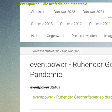
eventpower ... die Kraft die dahinter steckt
Startseite
Das war 2023
Das war 2021
Das war 2013
Das war 2012
Das war 2011
Historie + Gegenwart
Presse + Medien
Image
/
www.eventpower.de
Das war 2020
eventpower - Ruhender Ge
Pandemie
eventpower
Status
eventpower - Ruhender Geschäftsbetrieb dur