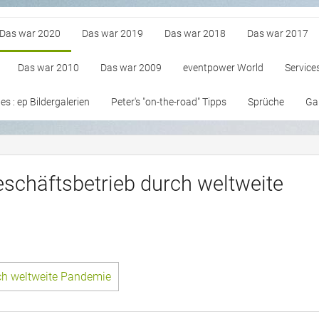
Das war 2020
Das war 2019
Das war 2018
Das war 2017
Das war 2010
Das war 2009
eventpower World
Service
s : ep Bildergalerien
Peter's "on-the-road" Tipps
Sprüche
Gan
schäftsbetrieb durch weltweite
ch weltweite Pandemie