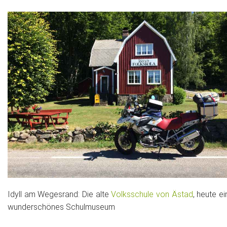
Idyll am Wegesrand: Die alte
Volksschule von Ästad
, heute ei
wunderschönes Schulmuseum