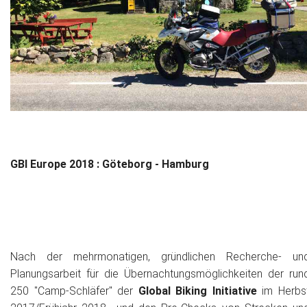
Das war 2015
Das war 2014
Das war 2013
Das war 2012
Das war 2011
GBI Europe 2018 : Göteborg - Hamburg
Das war 2010
Das war 2009
eventpower World
Nach der mehrmonatigen, gründlichen Recherche- un
Services + Locations
Planungsarbeit für die Übernachtungsmöglichkeiten der run
250 "Camp-Schläfer" der
Global Biking Initiative
im Herbs
Projekte + Kunden