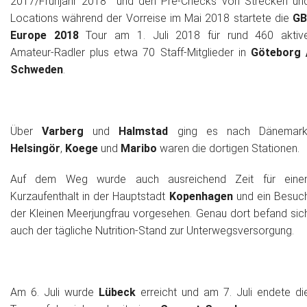
2017/Frühjahr 2018 und den Pre-Checks von Strecken un
Locations während der Vorreise im Mai 2018 startete die
GB
Historie + Gegenwart
Europe 2018
Tour am 1. Juli 2018 für rund 460 aktiv
Amateur-Radler plus etwa 70 Staff-Mitglieder in
Göteborg 
Presse + Medien
Schweden
.
Images : ep Bildergalerien
Peter's "on-the-road" Tipps
Über
Varberg
und
Halmstad
ging es nach Dänemark
Helsingör
,
Koege
und
Maribo
waren die dortigen Stationen.
Sprüche
Auf dem Weg wurde auch ausreichend Zeit für eine
Ganz speziell
Kurzaufenthalt in der Hauptstadt
Kopenhagen
und ein Besuc
der Kleinen Meerjungfrau vorgesehen. Genau dort befand sic
Impressum
auch der tägliche Nutrition-Stand zur Unterwegsversorgung.
Am 6. Juli wurde
Lübeck
erreicht und am 7. Juli endete di