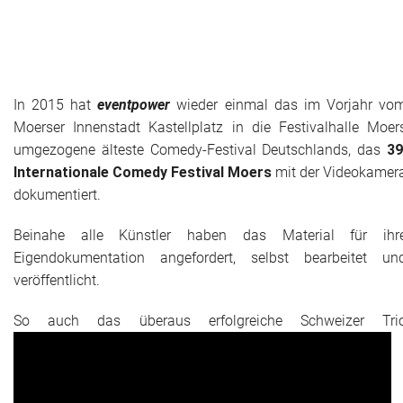
Das war 2015
Das war 2014
Das war 2013
In 2015 hat
eventpower
wieder einmal das im Vorjahr vo
Moerser Innenstadt Kastellplatz in die Festivalhalle Moer
Das war 2012
umgezogene älteste Comedy-Festival Deutschlands, das
39
Internationale Comedy Festival Moers
mit der Videokamer
Das war 2011
dokumentiert.
Das war 2010
Beinahe alle Künstler haben das Material für ihr
Eigendokumentation angefordert, selbst bearbeitet un
Das war 2009
veröffentlicht.
eventpower World
So auch das überaus erfolgreiche Schweizer Tri
Services + Locations
Projekte + Kunden