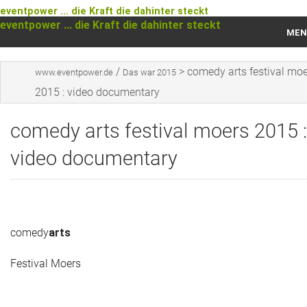
eventpower ... die Kraft die dahinter steckt
eventpower ... die Kraft die dahinter steckt
MEN
Startseite
/
>
comedy arts festival mo
www.eventpower.de
Das war 2015
2015 : video documentary
Das war 2023
comedy arts festival moers 2015 :
Das war 2021
video documentary
Das war 2020
Das war 2019
Das war 2018
comedy
arts
Das war 2017
Festival Moers
Das war 2016