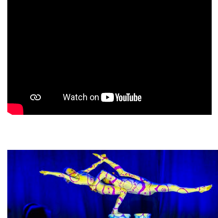
Historie + Gegenwart
Presse + Medien
Images : ep Bildergalerien
Peter's "on-the-road" Tipps
Sprüche
Ganz speziell
Impressum