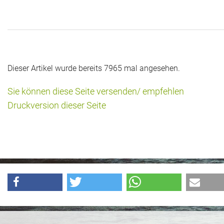
Das war 2015
Das war 2014
Das war 2013
Dieser Artikel wurde bereits 7965 mal angesehen.
Das war 2012
Sie können diese Seite versenden/ empfehlen
Das war 2011
Druckversion dieser Seite
Das war 2010
Das war 2009
eventpower World
Services + Locations
Projekte + Kunden