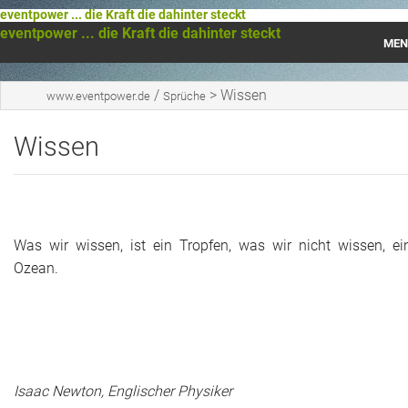
eventpower ... die Kraft die dahinter steckt
eventpower ... die Kraft die dahinter steckt
MEN
Startseite
/
>
Wissen
www.eventpower.de
Sprüche
Das war 2023
Wissen
Das war 2021
Das war 2020
Was wir wissen, ist ein Tropfen, was wir nicht wissen, ei
Das war 2019
Ozean.
Das war 2018
Das war 2017
Das war 2016
Isaac Newton, Englischer Physiker