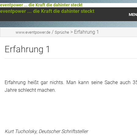
eventpower ... die Kraft die dahinter steckt
eventpower ... die Kraft die dahinter steckt
MEN
Startseite
/
>
Erfahrung 1
www.eventpower.de
Sprüche
Das war 2023
Erfahrung 1
Das war 2021
Das war 2020
Erfahrung heißt gar nichts. Man kann seine Sache auch 3
Das war 2019
Jahre schlecht machen.
Das war 2018
Das war 2017
Das war 2016
Kurt Tucholsky, Deutscher Schriftsteller