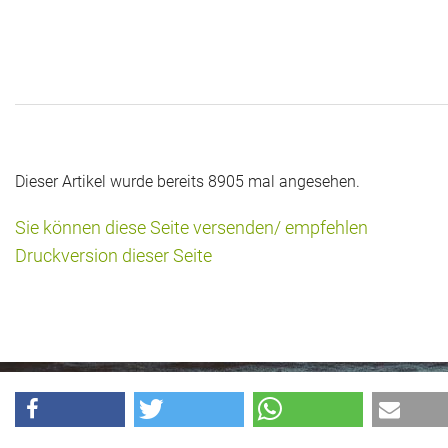
Das war 2015
Das war 2014
Das war 2013
Das war 2012
Dieser Artikel wurde bereits 8905 mal angesehen.
Das war 2011
Sie können diese Seite versenden/ empfehlen
Das war 2010
Druckversion dieser Seite
Das war 2009
eventpower World
Services + Locations
Projekte + Kunden