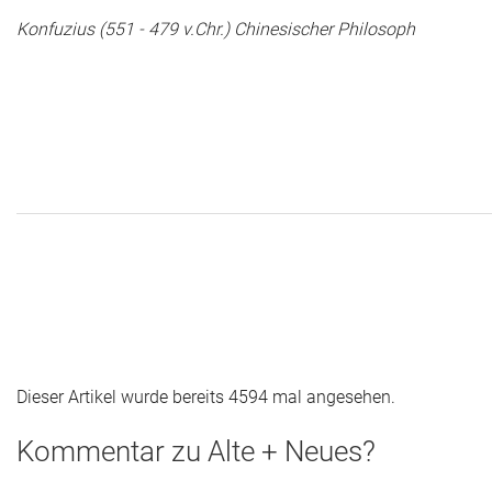
Das war 2015
Konfuzius (551 - 479 v.Chr.) Chinesischer Philosoph
Das war 2014
Das war 2013
Das war 2012
Das war 2011
Das war 2010
Das war 2009
eventpower World
Dieser Artikel wurde bereits 4594 mal angesehen.
Services + Locations
Kommentar zu Alte + Neues?
Projekte + Kunden