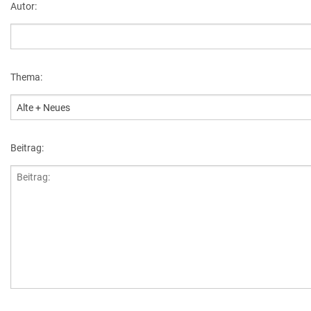
Autor:
Historie + Gegenwart
Presse + Medien
Thema:
Images : ep Bildergalerien
Peter's "on-the-road" Tipps
Beitrag:
Sprüche
Ganz speziell
Impressum