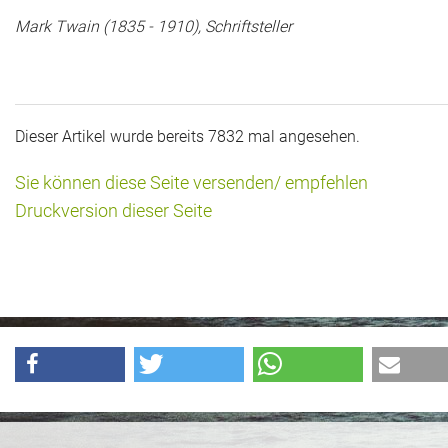
Das war 2015
Mark Twain (1835 - 1910), Schriftsteller
Das war 2014
Das war 2013
Dieser Artikel wurde bereits 7832 mal angesehen.
Das war 2012
Sie können diese Seite versenden/ empfehlen
Das war 2011
Druckversion dieser Seite
Das war 2010
Das war 2009
eventpower World
Services + Locations
Projekte + Kunden