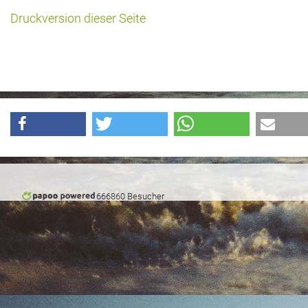
Druckversion dieser Seite
Historie + Gegenwart
Presse + Medien
Images : ep Bildergalerien
Peter's "on-the-road" Tipps
Sprüche
Ganz speziell
666860 Besucher
Impressum