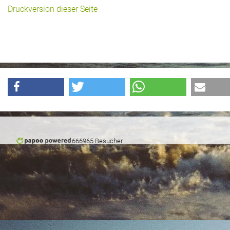
Druckversion dieser Seite
Historie + Gegenwart
Presse + Medien
Images : ep Bildergalerien
Peter's "on-the-road" Tipps
Sprüche
Ganz speziell
666965 Besucher
Impressum