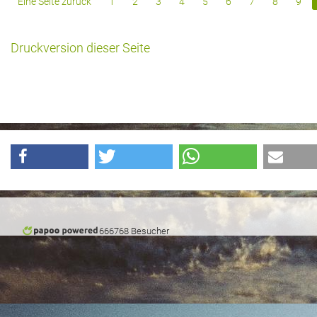
Eine Seite zurück
1
2
3
4
5
6
7
8
9
Historie + Gegenwart
Druckversion dieser Seite
Presse + Medien
Images : ep Bildergalerien
Peter's "on-the-road" Tipps
Sprüche
Ganz speziell
Impressum
666768 Besucher