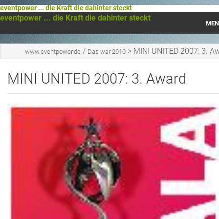
eventpower ... die Kraft die dahinter steckt
eventpower ... die Kraft die dahinter steckt
MEN
Startseite
/
>
MINI UNITED 2007: 3. A
www.eventpower.de
Das war 2010
Das war 2023
MINI UNITED 2007: 3. Award
Das war 2021
Das war 2020
Das war 2019
Das war 2018
Das war 2017
Das war 2016