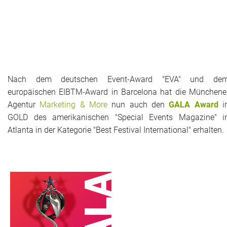
Historie + Gegenwart
Presse + Medien
Images : ep Bildergalerien
Nach dem deutschen Event-Award "EVA" und de
europäischen EIBTM-Award in Barcelona hat die Münchene
Peter's "on-the-road" Tipps
Agentur
Marketing & More
nun auch den
GALA Award
i
Sprüche
GOLD des amerikanischen "Special Events Magazine" i
Atlanta in der Kategorie "Best Festival International" erhalten.
Ganz speziell
Impressum