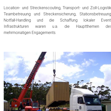
Das war 2015
Location- und Streckenscouting, Transport- und Zoll-Logistik
Teambetreuung und Streckensicherung, Stationsbetreuung
Das war 2014
Notfall-Handling und die Schaffung lokaler Event
Infrastrukturen waren u.a. die Hauptthemen de
Das war 2013
mehrmonatigen Engagements.
Das war 2012
Das war 2011
Das war 2010
Das war 2009
eventpower World
Services + Locations
Projekte + Kunden