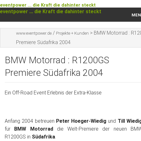
eventpower ... die Kraft die dahinter steckt
eventpower ... die Kraft die dahinter steckt
MEN
Startseite
/
>
BMW Motorrad : R1
www.eventpower.de
Projekte + Kunden
Premiere Südafrika 2004
Das war 2023
BMW Motorrad : R1200GS
Das war 2021
Premiere Südafrika 2004
Das war 2020
Das war 2019
Ein Off-Road Event Erlebnis der Extra-Klasse
Das war 2018
Das war 2017
Anfang 2004 betreuen
Peter Hoeger-Wiedig
und
Till Wiedi
für
BMW Motorrad
die Welt-Premiere der neuen BM
Das war 2016
R1200GS in
Südafrika
.