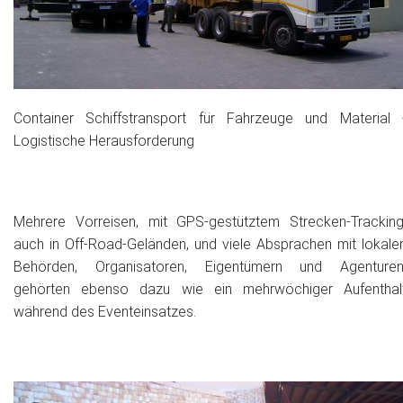
Historie + Gegenwart
Presse + Medien
Container Schiffstransport für Fahrzeuge und Material 
Images : ep Bildergalerien
Logistische Herausforderung
Peter's "on-the-road" Tipps
Sprüche
Mehrere Vorreisen, mit GPS-gestütztem Strecken-Tracking
auch in Off-Road-Geländen, und viele Absprachen mit lokale
Ganz speziell
Behörden, Organisatoren, Eigentümern und Agenturen
gehörten ebenso dazu wie ein mehrwöchiger Aufenthal
Impressum
während des Eventeinsatzes.