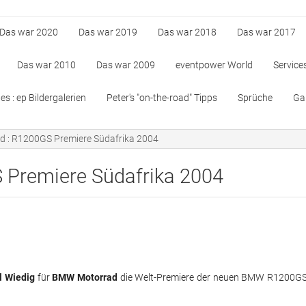
Das war 2020
Das war 2019
Das war 2018
Das war 2017
Das war 2010
Das war 2009
eventpower World
Service
s : ep Bildergalerien
Peter's "on-the-road" Tipps
Sprüche
Gan
 : R1200GS Premiere Südafrika 2004
Premiere Südafrika 2004
ll Wiedig
für
BMW Motorrad
die Welt-Premiere der neuen BMW R1200G