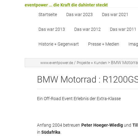
eventpower ... die Kraft die dahinter steckt
Startseite
Das war 2023
Das war 2021
Das war 2013
Das war 2012
Das war 2011
Historie + Gegenwart
Presse + Medien
Image
/
>
BMW Motorrad
www.eventpower.de
Projekte + Kunden
BMW Motorrad : R1200GS 
Ein Off-Road Event Erlebnis der Extra-Klasse
Anfang 2004 betreuen
Peter Hoeger-Wiedig
und
Ti
in
Südafrika
.