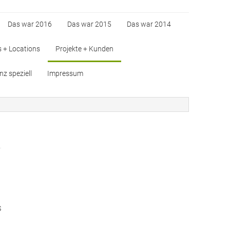
Das war 2016
Das war 2015
Das war 2014
s + Locations
Projekte + Kunden
z speziell
Impressum
S