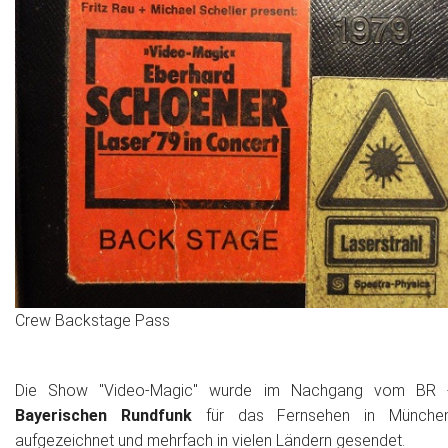
Crew Backstage Pass
Die Show "Video-Magic" wurde im Nachgang vom BR 
Bayerischen Rundfunk
für das Fernsehen in Münche
aufgezeichnet und mehrfach in vielen Ländern gesendet.