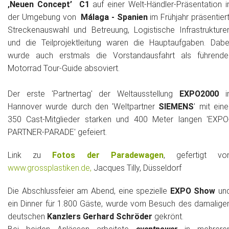
‚Neuen Concept’ C1
auf einer Welt-Händler-Präsentation i
der Umgebung von
Málaga - Spanien
im Frühjahr präsentiert
Streckenauswahl und Betreuung, Logistische Infrastrukture
und die Teilprojektleitung waren die Hauptaufgaben. Dabe
wurde auch erstmals die Vorstandausfahrt als führende
Motorrad Tour-Guide absoviert.
Der erste 'Partnertag' der Weltausstellung
EXPO2000
i
Hannover wurde durch den 'Weltpartner
SIEMENS
' mit eine
350 Cast-Mitglieder starken und 400 Meter langen 'EXPO
PARTNER-PARADE' gefeiert.
Link zu
Fotos der Paradewagen
, gefertigt vo
www.grossplastiken.de,
Jacques Tilly, Düsseldorf
Die Abschlussfeier am Abend, eine spezielle
EXPO Show
un
ein Dinner für 1.800 Gäste, wurde vom Besuch des damalige
deutschen
Kanzlers Gerhard Schröder
gekrönt.