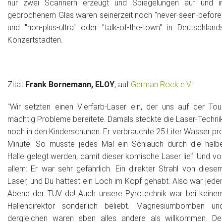
nur zwei Scannern erzeugt und Spiegelungen auf und i
gebrochenem Glas waren seinerzeit noch "never-seen-before
und "non-plus-ultra" oder "talk-of-the-town" in Deutschland
Konzertstädten.
Zitat
Frank Bornemann, ELOY
, auf
German Rock e.V
.:
"Wir setzten einen Vierfarb-Laser ein, der uns auf der Tou
mächtig Probleme bereitete. Damals steckte die Laser-Techni
noch in den Kinderschuhen. Er verbrauchte 25 Liter Wasser pr
Minute! So musste jedes Mal ein Schlauch durch die halb
Halle gelegt werden, damit dieser komische Laser lief. Und vo
allem: Er war sehr gefährlich. Ein direkter Strahl von diese
Laser, und Du hättest ein Loch im Kopf gehabt. Also war jede
Abend der TÜV da! Auch unsere Pyrotechnik war bei keine
Hallendirektor sonderlich beliebt. Magnesiumbomben un
dergleichen waren eben alles andere als willkommen. De