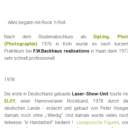
Historie + Gegenwart
... Alles begann mit Rock 'n Roll ...
Presse + Medien
Nach dem Studienabschluss als
Dipl.Ing. Phot
Images : ep Bildergalerien
(Photographie)
1976 in Köln wurde es nach kurze
Praktikum bei
F.W.Backhaus realisations
in Haan dann 197
Peter's "on-the-road" Tipps
sehr schnell professionell:
Sprüche
Ganz speziell
1978
Impressum
Die erste in Deutschland gebaute
Laser-Show-Unit
tourte mi
ELOY
, einer Hannoveraner Rockband, 1978 durch di
deutschen Lande - erdacht und gebaut von Peter Hoeger
damals noch ohne „-Wiedig“. Und damals wurde vieles noc
teilweise "in Handarbeit“ bedient !
Lissajousche Figuren
, vo