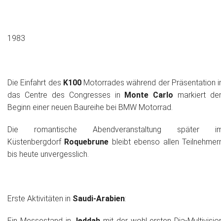
1983
Die Einfahrt des
K100
Motorrades während der Präsentation i
das Centre des Congresses in
Monte Carlo
markiert de
Beginn einer neuen Baureihe bei BMW Motorrad.
Die romantische Abendveranstaltung später i
Küstenbergdorf
Roquebrune
bleibt ebenso allen Teilnehmer
bis heute unvergesslich.
Erste Aktivitäten in
Saudi-Arabien
:
Ein Messestand in
Jeddah
mit der wohl ersten Dia-Multivisio