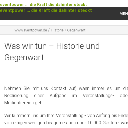
eventpower ... die Kraft die dahinter steckt
eventpower ... die Kraft die dahinter steckt
MEN
Startseite
/
www.eventpower.de
Historie + Gegenwart
Das war 2023
Was wir tun – Historie und
Das war 2021
Gegenwart
Das war 2020
Das war 2019
Nehmen Sie mit uns Kontakt auf, wann immer es um di
Das war 2018
Realisierung einer Aufgabe im Veranstaltungs- ode
Medienbereich geht.
Das war 2017
Wir kümmern uns um Ihre Veranstaltung - von Anfang bis Ende
Das war 2016
von einigen wenigen bis gerne auch über 10.000 Gästen - wa