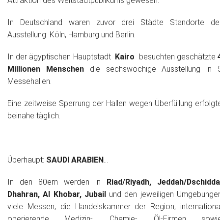
Attraktion des Weltstadtpublikums gewesen.
In Deutschland waren zuvor drei Städte Standorte de
Ausstellung: Köln, Hamburg und Berlin.
In der ägyptischen Hauptstadt
Kairo
besuchten geschätzte
Millionen Menschen
die sechswöchige Ausstellung in 
Messehallen.
Eine zeitweise Sperrung der Hallen wegen Überfüllung erfolgt
beinahe täglich.
Überhaupt:
SAUDI ARABIEN
...
In den 80ern werden in
Riad/Riyadh, Jeddah/Dschidda
Dhahran, Al Khobar, Jubail
und den jeweiligen Umgebunge
viele Messen, die Handelskammer der Region, internationa
operierende Medizin-, Chemie-, Öl-Firmen sowi