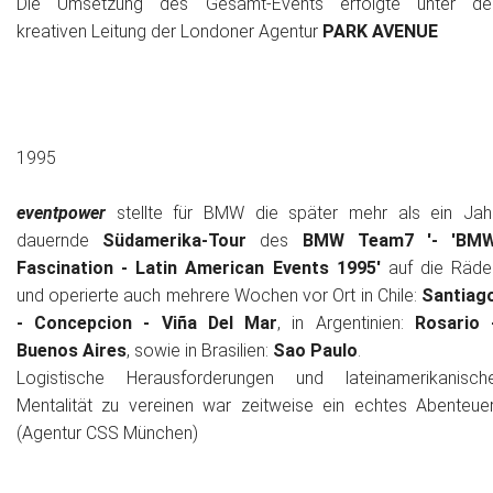
Die Umsetzung des Gesamt-Events erfolgte unter de
kreativen Leitung der Londoner Agentur
PARK AVENUE
1995
eventpower
stellte für BMW die später mehr als ein Jah
dauernde
Südamerika-Tour
des
BMW Team7 '- 'BM
Fascination - Latin American Events 1995'
auf die Räde
und operierte auch mehrere Wochen vor Ort in Chile:
Santiag
- Concepcion - Viña Del Mar
, in Argentinien:
Rosario 
Buenos Aires
, sowie in Brasilien:
Sao Paulo
.
Logistische Herausforderungen und lateinamerikanisch
Mentalität zu vereinen war zeitweise ein echtes Abenteuer
(Agentur CSS München)