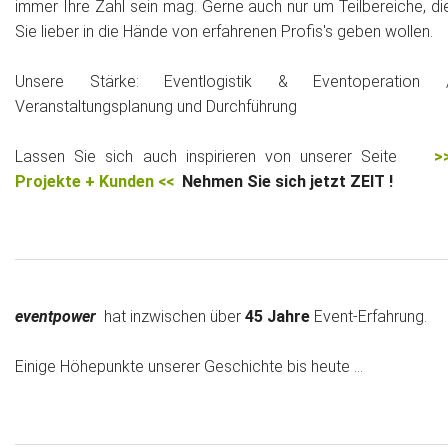
immer Ihre Zahl sein mag. Gerne auch nur um Teilbereiche, di
Das war 2015
Sie lieber in die Hände von erfahrenen Profis's geben wollen.
Das war 2014
Unsere Stärke: Eventlogistik & Eventoperation 
Veranstaltungsplanung und Durchführung
Das war 2013
Lassen Sie sich auch inspirieren von unserer Seite
>
Das war 2012
Projekte + Kunden <<
Nehmen Sie sich jetzt ZEIT !
Das war 2011
Das war 2010
Das war 2009
eventpower
hat inzwischen über
45 Jahre
Event-Erfahrung.
eventpower World
Einige Höhepunkte unserer Geschichte bis heute ...
Services + Locations
Projekte + Kunden