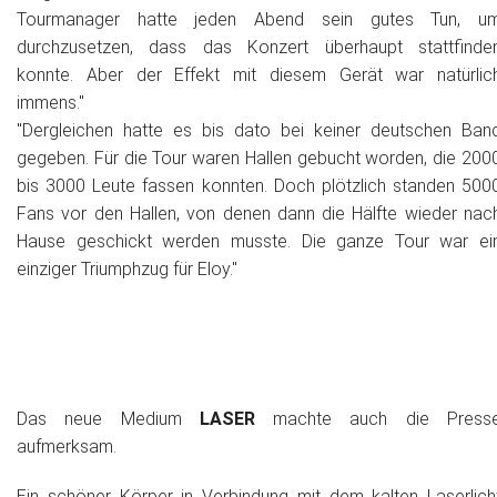
Tourmanager hatte jeden Abend sein gutes Tun, u
durchzusetzen, dass das Konzert überhaupt stattfinde
konnte. Aber der Effekt mit diesem Gerät war natürlic
immens."
"Dergleichen hatte es bis dato bei keiner deutschen Ban
gegeben. Für die Tour waren Hallen gebucht worden, die 200
bis 3000 Leute fassen konnten. Doch plötzlich standen 500
Fans vor den Hallen, von denen dann die Hälfte wieder nac
Hause geschickt werden musste. Die ganze Tour war ei
einziger Triumphzug für Eloy."
Das neue Medium
LASER
machte auch die Press
aufmerksam.
Ein schöner Körper in Verbindung mit dem kalten Laserlich