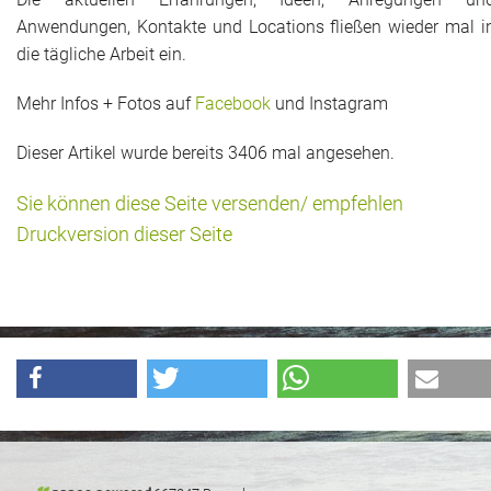
Das war 2015
Anwendungen, Kontakte und Locations fließen wieder mal i
die tägliche Arbeit ein.
Das war 2014
Mehr Infos + Fotos auf
Facebook
und Instagram
Das war 2013
Dieser Artikel wurde bereits 3406 mal angesehen.
Das war 2012
Sie können diese Seite versenden/ empfehlen
Das war 2011
Druckversion dieser Seite
Das war 2010
Das war 2009
eventpower World
Services + Locations
Projekte + Kunden