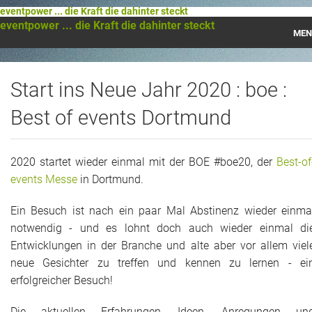
eventpower ... die Kraft die dahinter steckt
eventpower ... die Kraft die dahinter steckt
MEN
Startseite
Start ins Neue Jahr 2020 : boe :
Das war 2023
Best of events Dortmund
Das war 2021
Das war 2020
2020 startet wieder einmal mit der BOE #boe20, der
Best-of
events Messe
in Dortmund.
Das war 2019
Ein Besuch ist nach ein paar Mal Abstinenz wieder einma
Das war 2018
notwendig - und es lohnt doch auch wieder einmal di
Entwicklungen in der Branche und alte aber vor allem viel
Das war 2017
neue Gesichter zu treffen und kennen zu lernen - ei
erfolgreicher Besuch!
Das war 2016
Die aktuellen Erfahrungen, Ideen, Anregungen un